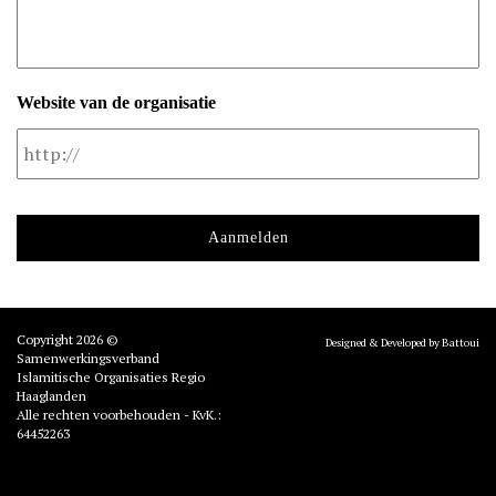
Website van de organisatie
Copyright 2026 ©
Designed & Developed by Battoui
Samenwerkingsverband
Islamitische Organisaties Regio
Haaglanden
Alle rechten voorbehouden - KvK.:
64452263