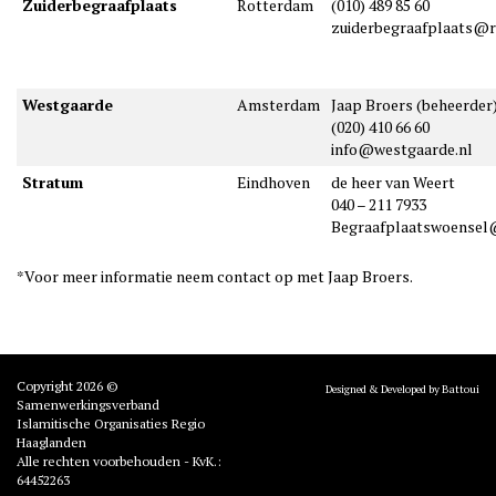
Zuiderbegraafplaats
Rotterdam
(010) 489 85 60
zuiderbegraafplaats@r
Westgaarde
Amsterdam
Jaap Broers (beheerder
(020) 410 66 60
info@westgaarde.nl
Stratum
Eindhoven
de heer van Weert
040 – 211 7933
Begraafplaatswoensel
*Voor meer informatie neem contact op met Jaap Broers.
Copyright 2026 ©
Designed & Developed by Battoui
Samenwerkingsverband
Islamitische Organisaties Regio
Haaglanden
Alle rechten voorbehouden - KvK.:
64452263