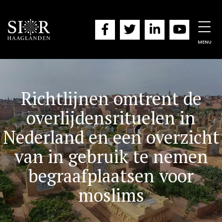
Togg
navig
MENU
Richtlijnen omtrent de
overlijdensrituelen in
Nederland en een overzicht
van in gebruik te nemen
begraafplaatsen voor
moslims