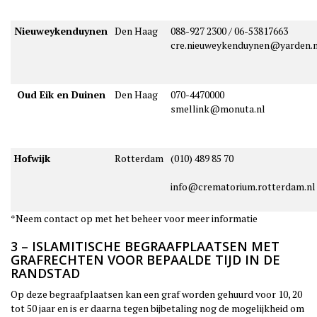
Nieuweykenduynen
Den Haag
088-927 2300 / 06-53817663
cre.nieuweykenduynen@yarden.n
Oud Eik en Duinen
Den Haag
070-4470000
smellink@monuta.nl
Hofwijk
Rotterdam
(010) 489 85 70
info@crematorium.rotterdam.nl
*Neem contact op met het beheer voor meer informatie
3 – ISLAMITISCHE BEGRAAFPLAATSEN MET
GRAFRECHTEN VOOR BEPAALDE TIJD IN DE
RANDSTAD
Op deze begraafplaatsen kan een graf worden gehuurd voor 10, 20
tot 50 jaar en is er daarna tegen bijbetaling nog de mogelijkheid om