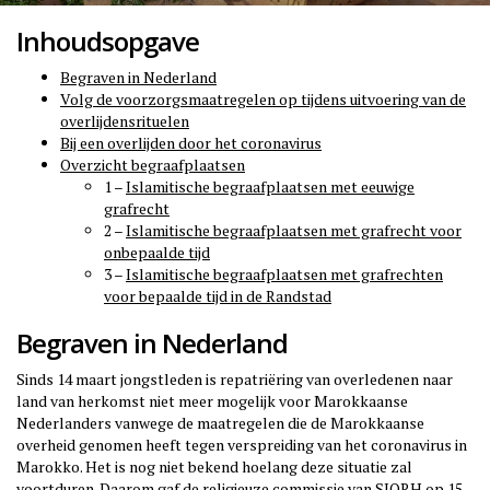
Inhoudsopgave
Begraven in Nederland
Volg de voorzorgsmaatregelen op tijdens uitvoering van de
overlijdensrituelen
Bij een overlijden door het coronavirus
Overzicht begraafplaatsen
1 –
Islamitische begraafplaatsen met eeuwige
grafrecht
2 –
Islamitische begraafplaatsen met grafrecht voor
onbepaalde tijd
3 –
Islamitische begraafplaatsen met grafrechten
voor bepaalde tijd in de Randstad
Begraven in Nederland
Sinds 14 maart jongstleden is repatriëring van overledenen naar
land van herkomst niet meer mogelijk voor Marokkaanse
Nederlanders vanwege de maatregelen die de Marokkaanse
overheid genomen heeft tegen verspreiding van het coronavirus in
Marokko. Het is nog niet bekend hoelang deze situatie zal
voortduren. Daarom gaf de religieuze commissie van SIORH op 15