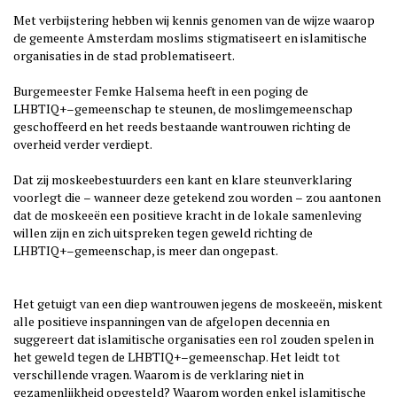
Met verbijstering hebben wij kennis genomen van de wijze waarop
de
gemeente Amsterdam moslims stigmatiseert en islamitische
organisaties
in de stad problematiseert.
Burgemeester Femke Halsema heeft i
n een poging de
LHBTIQ+
–
gemeenschap te steunen, de moslimgemeenschap
geschoffeerd en het
reeds bestaande wantrouwen richting de
overheid verder verdiept.
Dat zij moskeebestuurders een kant en klare steunverklaring
voorlegt die
–
wanneer deze getekend zou
worden
–
zou aantonen
dat de moskeeën
een positieve kracht in de lokale samenleving
willen zijn en zich
uitspreken tegen geweld richting de
LHBTIQ+
–
gemeenschap, is meer dan
ongepast.
Het getuigt van een diep wantrouwen jegens de moskeeën, miskent
alle
po
sitieve inspanningen van de afgelopen decennia en
suggereert dat
islamitische organisaties een rol zouden spelen in
het geweld tegen de
LHBTIQ+
–
gemeenschap. Het leidt tot
verschillende vragen. Waarom is de
verklaring niet in
gezamenlijkheid opgesteld? Waar
om worden enkel
islamitische