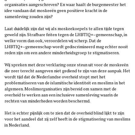
organisaties aangeschreven? En waar haalt de burgemeester
het
idee vandaan dat moskeeën geen positieve kracht in de
samenleving
zouden zijn?
Laat duidelijk zijn dat wij als moskeekoepels te allen tijde tegen
geweld
zijn. Stra
fbare feiten tegen de LHBTIQ+
–
gemeenschap, in
welke vorm dan
ook, veroordelen wij scherp. Dat de
LHBTIQ+
–
gemeenschap wordt
gediscrimineerd mag echter nooit
reden zijn om een andere
minderheidsgroep te stigmatiseren.
Wij spreken met deze verklaring onze st
eun uit voor de moskeeën
die zeer
terecht aangeven niet gediend te zijn van deze aanpak. Het
wordt tijd dat
de Nederlandse overheid stopt met het
problematiseren van de
islamitische identiteit en moslims in het
algemeen. Moslimorganisaties zijn
bereid om s
amen met de
overheid te werken aan een inclusieve
samenleving waarin de
rechten van minderheden worden beschermd.
Het is echter pijnlijk om te zien dat de overheid blind lijkt te zijn
voor het
aandeel dat zij zelf heeft in de stigmatisering van moslims
in
Nederland.