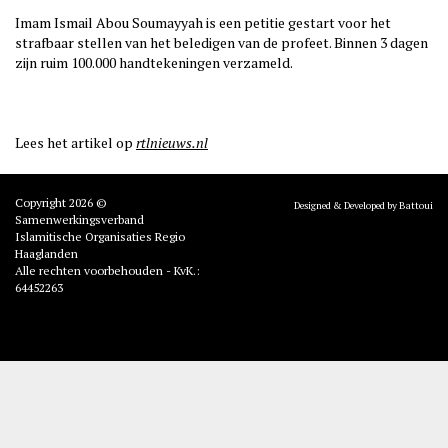
Imam Ismail Abou Soumayyah is een petitie gestart voor het
strafbaar stellen van het beledigen van de profeet. Binnen 3 dagen
zijn ruim 100.000 handtekeningen verzameld.
Lees het artikel op
rtlnieuws.nl
Copyright 2026 ©
Designed & Developed by Battoui
Samenwerkingsverband
Islamitische Organisaties Regio
Haaglanden
Alle rechten voorbehouden - KvK.:
64452263