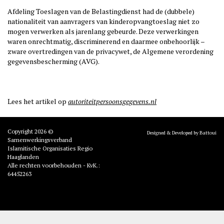
Afdeling Toeslagen van de Belastingdienst had de (dubbele)
nationaliteit van aanvragers van kinderopvangtoeslag niet zo
mogen verwerken als jarenlang gebeurde. Deze verwerkingen
waren onrechtmatig, discriminerend en daarmee onbehoorlijk –
zware overtredingen van de privacywet, de Algemene verordening
gegevensbescherming (AVG).
Lees het artikel op
autoriteitpersoonsgegevens.nl
Copyright 2026 ©
Designed & Developed by Battoui
Samenwerkingsverband
Islamitische Organisaties Regio
Haaglanden
Alle rechten voorbehouden - KvK.:
64452263