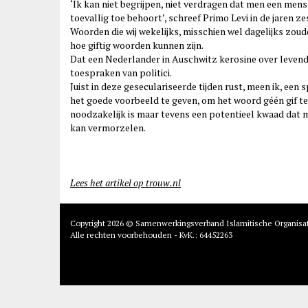
‘Ik kan niet begrijpen, niet verdragen dat men een mens 
toevallig toe behoort’, schreef Primo Levi in de jaren zes
Woorden die wij wekelijks, misschien wel dagelijks zou
hoe giftig woorden kunnen zijn.
Dat een Nederlander in Auschwitz kerosine over leven
toespraken van politici.
Juist in deze geseculariseerde tijden rust, meen ik, ee
het goede voorbeeld te geven, om het woord géén gif te 
noodzakelijk is maar tevens een potentieel kwaad dat
kan vermorzelen.
Lees het artikel op trouw.nl
Copyright 2026 © Samenwerkingsverband Islamitische Organisa
Alle rechten voorbehouden - KvK.: 64452263