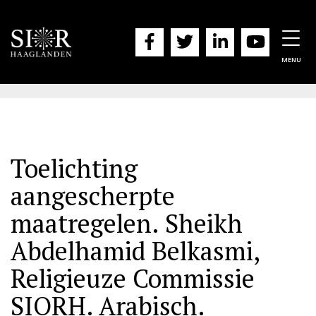
Togg
navig
MENU
Toelichting
aangescherpte
maatregelen. Sheikh
Abdelhamid Belkasmi,
Religieuze Commissie
SIORH. Arabisch.