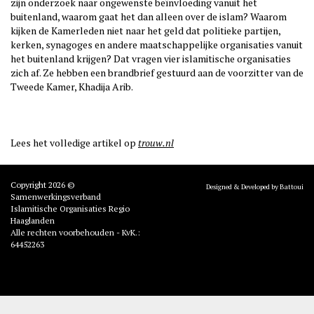
zijn onderzoek naar ongewenste beïnvloeding vanuit het
buitenland, waarom gaat het dan alleen over de islam? Waarom
kijken de Kamerleden niet naar het geld dat politieke partijen,
kerken, synagoges en andere maatschappelijke organisaties vanuit
het buitenland krijgen? Dat vragen vier islamitische organisaties
zich af. Ze hebben een brandbrief gestuurd aan de voorzitter van de
Tweede Kamer, Khadija Arib.
Lees het volledige artikel op
trouw.nl
Copyright 2026 ©
Designed & Developed by Battoui
Samenwerkingsverband
Islamitische Organisaties Regio
Haaglanden
Alle rechten voorbehouden - KvK.:
64452263