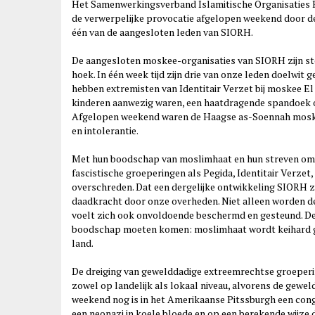
Het Samenwerkingsverband Islamitische Organisaties
de verwerpelijke provocatie afgelopen weekend door de 
één van de aangesloten leden van SIORH.
De aangesloten moskee-organisaties van SIORH zijn ste
hoek. In één week tijd zijn drie van onze leden doelwi
hebben extremisten van Identitair Verzet bij moskee E
kinderen aanwezig waren, een haatdragende spandoek 
Afgelopen weekend waren de Haagse as-Soennah moske
en intolerantie.
Met hun boodschap van moslimhaat en hun streven om 
fascistische groeperingen als Pegida, Identitair Verzet
overschreden. Dat een dergelijke ontwikkeling SIORH zo
daadkracht door onze overheden. Niet alleen worden
voelt zich ook onvoldoende beschermd en gesteund. De
boodschap moeten komen: moslimhaat wordt keihard ge
land.
De dreiging van gewelddadige extreemrechtse groepering
zowel op landelijk als lokaal niveau, alvorens de gewel
weekend nog is in het Amerikaanse Pitssburgh een cong
een neonazi in koele bloede en op een berekende wijze 