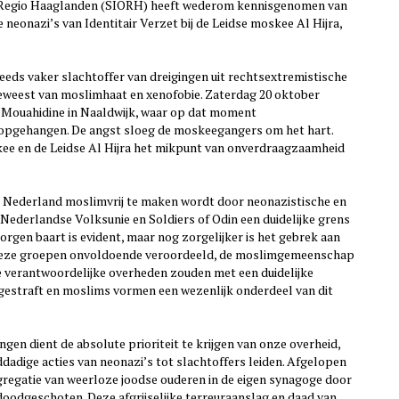
 Regio Haaglanden (SIORH) heeft wederom kennisgenomen van
neonazi’s van Identitair Verzet bij de Leidse moskee Al Hijra,
eds vaker slachtoffer van dreigingen uit rechtsextremistische
t geweest van moslimhaat en xenofobie. Zaterdag 20 oktober
l Mouahidine in Naaldwijk, waar op dat moment
opgehangen. De angst sloeg de moskeegangers om het hart.
e en de Leidse Al Hijra het mikpunt van onverdraagzaamheid
Nederland moslimvrij te maken wordt door neonazistische en
, Nederlandse Volksunie en Soldiers of Odin een duidelijke grens
rgen baart is evident, maar nog zorgelijker is het gebrek aan
 deze groepen onvoldoende veroordeeld, de moslimgemeenschap
 verantwoordelijke overheden zouden met een duidelijke
straft en moslims vormen een wezenlijk onderdeel van dit
en dient de absolute prioriteit te krijgen van onze overheid,
ddadige acties van neonazi’s tot slachtoffers leiden. Afgelopen
regatie van weerloze joodse ouderen in de eigen synagoge door
doodgeschoten. Deze afgrijselijke terreuraanslag en daad van